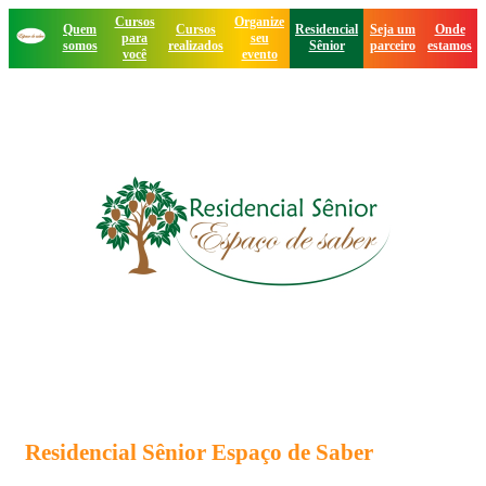
Cursos
Organize
Quem
Cursos
Residencial
Seja um
Onde
para
seu
somos
realizados
Sênior
parceiro
estamos
você
evento
Residencial Sênior Espaço de Saber