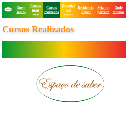
Cursos
Organize
Quem
Cursos
Residencial
Seja um
Onde
para
seu
somos
realizados
Sênior
parceiro
estamos
você
evento
Cursos Realizados
© 2017-2026