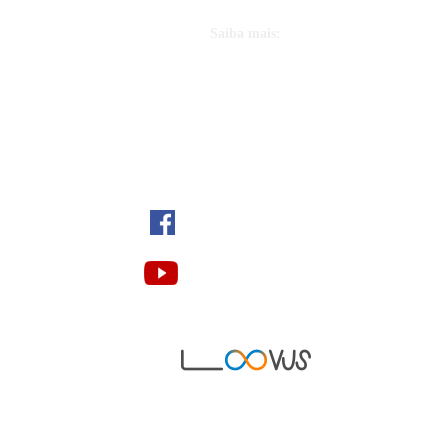
Saiba mais:
Quem somos
Seja um parceiro
Onde estamos
/espacodesabercaratinga
Nosso canal no YouTube
Desonvolvido por: